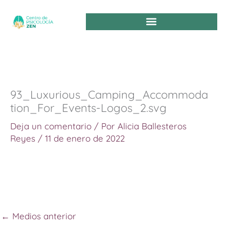
Ir
al
contenido
93_Luxurious_Camping_Accommoda
tion_For_Events-Logos_2.svg
Deja un comentario
/ Por
Alicia Ballesteros
Reyes
/
11 de enero de 2022
←
Medios anterior