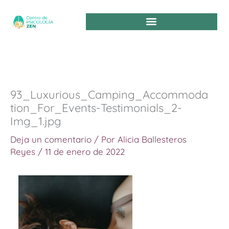
Ir
al
contenido
93_Luxurious_Camping_Accommoda
tion_For_Events-Testimonials_2-
Img_1.jpg
Deja un comentario
/ Por
Alicia Ballesteros
Reyes
/
11 de enero de 2022