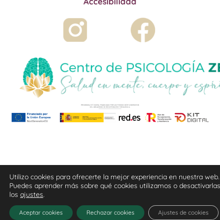
Accesibilidad
Utilizo cookies para ofrecerte la mejor experiencia en nuestra web.
Puedes aprender más sobre qué cookies utilizamos o desactivarla
los
ajustes
.
Aceptar cookies
Rechazar cookies
Ajustes de cookies