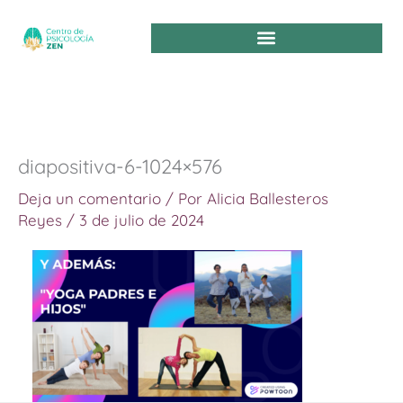
Ir
al
contenido
diapositiva-6-1024×576
Deja un comentario
/ Por
Alicia Ballesteros
Reyes
/
3 de julio de 2024